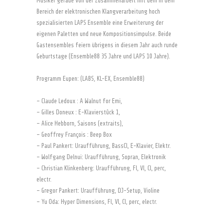
Musiker gerade von der Zusammenarbeit mit dem in dem
Bereich der elektronischen Klangverarbeitung hoch
spezialisierten LAPS Ensemble eine Erweiterung der
eigenen Paletten und neue Kompositionsimpulse. Beide
Gastensembles feiern übrigens in diesem Jahr auch runde
Geburtstage (Ensemble88 35 Jahre und LAPS 10 Jahre).
Programm Eupen: (LABS, KL-EX, Ensemble88)
– Claude Ledoux : A Walnut for Emi,
– Gilles Doneux : E-Klavierstûck 1,
– Alice Hebborn, Saisons (extraits),
– Geoffrey François : Beep Box
– Paul Pankert: Uraufführung, BassCl, E-Klavier, Elektr.
– Wolfgang Delnui: Uraufführung, Sopran, Elektronik
– Christian Klinkenberg: Uraufführung, Fl, Vl, Cl, perc,
electr.
– Gregor Pankert: Uraufführung, DJ-Setup, Violine
– Yu Oda: Hyper Dimensions, Fl, Vl, Cl, perc, electr.