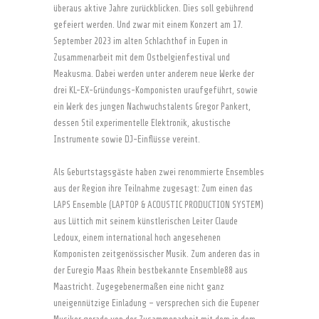
überaus aktive Jahre zurückblicken. Dies soll gebührend
gefeiert werden. Und zwar mit einem Konzert am 17.
September 2023 im alten Schlachthof in Eupen in
Zusammenarbeit mit dem Ostbelgienfestival und
Meakusma. Dabei werden unter anderem neue Werke der
drei KL-EX-Gründungs-Komponisten uraufgeführt, sowie
ein Werk des jungen Nachwuchstalents Gregor Pankert,
dessen Stil experimentelle Elektronik, akustische
Instrumente sowie DJ-Einflüsse vereint.
Als Geburtstagsgäste haben zwei renommierte Ensembles
aus der Region ihre Teilnahme zugesagt: Zum einen das
LAPS Ensemble (LAPTOP & ACOUSTIC PRODUCTION SYSTEM)
aus Lüttich mit seinem künstlerischen Leiter Claude
Ledoux, einem international hoch angesehenen
Komponisten zeitgenössischer Musik. Zum anderen das in
der Euregio Maas Rhein bestbekannte Ensemble88 aus
Maastricht. Zugegebenermaßen eine nicht ganz
uneigennützige Einladung – versprechen sich die Eupener