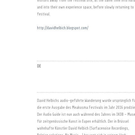
visitors away from the festival site, at the same time into nat
and into their own experience space, before slowly returning to
festival.
http://davidhelbich.blogspot.com/
DE
David Helbichs audio-geführte Wanderung wurde ursprünglich f
die erste Ausgabe des Meakusma Festivals im Jahr 2016 prodzie
Der Audio Guide ist nun auch während des Jahres im IKOB – Mu
für zeitgenössische Kunst in Eupen erhältlich. Der in Brüssel
wohnhafte Künstler David Helbich (Surfacenoise Recordings,