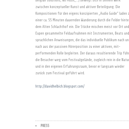
Belgian solutions, No Music,…) bewegt sich in seinem Werk
zwischen konzeptueller Kunst und aktiver Beteiligung. Die
Kompositionen für den eigens konzipierten „Audio Guide“ laden 
einer ca. 55 Minuten dauernden Wanderung durch die Felder hinte
dem Alten Schlachthof ein. Die Stücke mischen meist vor Ort und
Eupen gesammelte Feldaufnahmen mit Instrumenten, Beats un
sprachlichen Anweisungen, die das individuelle Publikum nach un
nach aus der passiven Hörerposition zu einer aktiven, mit-
performenden Rolle begleiten. Der daraus resultierende Trip füh
die Besucher weg vom Festivalgelände, zugleich rein in die Natu
und in den eigenen Erfahrungsraum, bevor er langsam wieder
zurück zum Festival geführt wird.
http://davidhelbich.blogspot.com/
PRESS