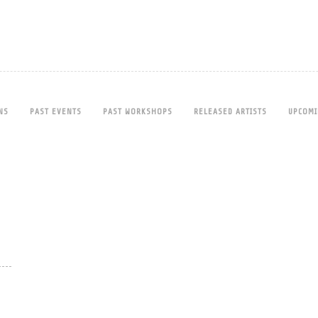
NS
PAST EVENTS
PAST WORKSHOPS
RELEASED ARTISTS
UPCOMI