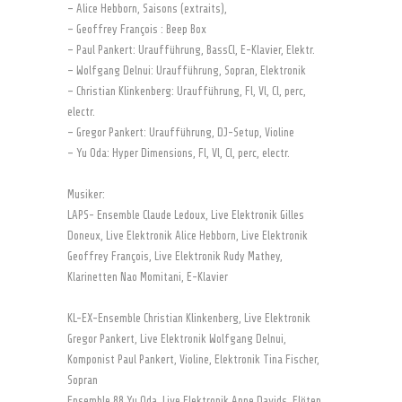
– Alice Hebborn, Saisons (extraits),
– Geoffrey François : Beep Box
– Paul Pankert: Uraufführung, BassCl, E-Klavier, Elektr.
– Wolfgang Delnui: Uraufführung, Sopran, Elektronik
– Christian Klinkenberg: Uraufführung, Fl, Vl, Cl, perc,
electr.
– Gregor Pankert: Uraufführung, DJ-Setup, Violine
– Yu Oda: Hyper Dimensions, Fl, Vl, Cl, perc, electr.
Musiker:
LAPS- Ensemble Claude Ledoux, Live Elektronik Gilles
Doneux, Live Elektronik Alice Hebborn, Live Elektronik
Geoffrey François, Live Elektronik Rudy Mathey,
Klarinetten Nao Momitani, E-Klavier
KL-EX-Ensemble Christian Klinkenberg, Live Elektronik
Gregor Pankert, Live Elektronik Wolfgang Delnui,
Komponist Paul Pankert, Violine, Elektronik Tina Fischer,
Sopran
Ensemble 88 Yu Oda, Live Elektronik Anne Davids, Flöten