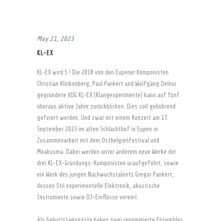
May 21, 2023
KL-EX
KL-EX wird 5 ! Die 2018 von den Eupener Komponisten
Christian Klinkenberg, Paul Pankert und Wolfgang Delnui
gegründete VOG KL-EX (Klangexperimente) kann auf fünf
überaus aktive Jahre zurückblicken. Dies soll gebührend
gefeiert werden. Und zwar mit einem Konzert am 17.
September 2023 im alten Schlachthof in Eupen in
Zusammenarbeit mit dem Ostbelgienfestival und
Meakusma. Dabei werden unter anderem neue Werke der
drei KL-EX-Gründungs-Komponisten uraufgeführt, sowie
ein Werk des jungen Nachwuchstalents Gregor Pankert,
dessen Stil experimentelle Elektronik, akustische
Instrumente sowie DJ-Einflüsse vereint.
Als Geburtstagsgäste haben zwei renommierte Ensembles