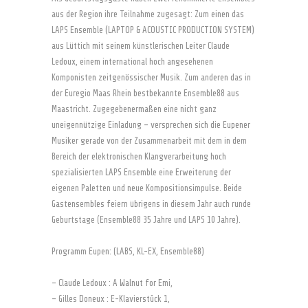
aus der Region ihre Teilnahme zugesagt: Zum einen das
LAPS Ensemble (LAPTOP & ACOUSTIC PRODUCTION SYSTEM)
aus Lüttich mit seinem künstlerischen Leiter Claude
Ledoux, einem international hoch angesehenen
Komponisten zeitgenössischer Musik. Zum anderen das in
der Euregio Maas Rhein bestbekannte Ensemble88 aus
Maastricht. Zugegebenermaßen eine nicht ganz
uneigennützige Einladung – versprechen sich die Eupener
Musiker gerade von der Zusammenarbeit mit dem in dem
Bereich der elektronischen Klangverarbeitung hoch
spezialisierten LAPS Ensemble eine Erweiterung der
eigenen Paletten und neue Kompositionsimpulse. Beide
Gastensembles feiern übrigens in diesem Jahr auch runde
Geburtstage (Ensemble88 35 Jahre und LAPS 10 Jahre).
Programm Eupen: (LABS, KL-EX, Ensemble88)
– Claude Ledoux : A Walnut for Emi,
– Gilles Doneux : E-Klavierstûck 1,